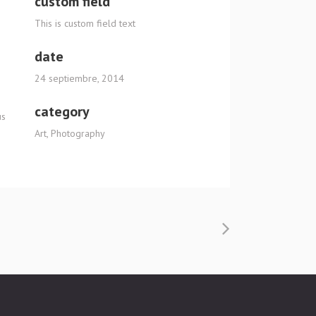
custom field
This is custom field text
date
24 septiembre, 2014
category
us
Art, Photography