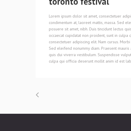
toronto festival
Lorem ipsum dolor sit amet, consectetuer adipis
condimentum at, laoreet mattis, massa. Sed el
posuere sit amet, nibh. Duis tincidunt lectus qu
occaecat cupidatat non proident, sunt in culpa 
consectetuer adipiscing elit. Nam cursus. Morbi
Sed eleifend nonummy diam. Praesent mauris ant
quis dui viverra vestibulum. Suspendisse vulput
culpa qui officia deserunt mollit anim id est l