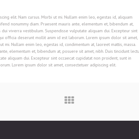
cing elit. Nam cursus. Morbi ut mi. Nullam enim leo, egestas id, aliquam
eifend nonummy diam. Praesent mauris ante, elementum et, bibendum at,
is dui viverra vestibulum. Suspendisse vulputate aliquam dui. Excepteur sint
qui officia deserunt mollit anim id est laborum. Lorem ipsum dolor sit amet,
 ut mi. Nullam enim leo, egestas id, condimentum at, laoreet mattis, massa.
e, elementum et, bibendum at, posuere sit amet, nibh. Duis tincidunt lect
ate aliquam dui. Excepteur sint occaecat cupidatat non proident, sunt in
aborum. Lorem ipsum dolor sit amet, consectetuer adipiscing elit.